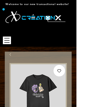
Welcome to our new transactional website!
Technology Products and
Accessories