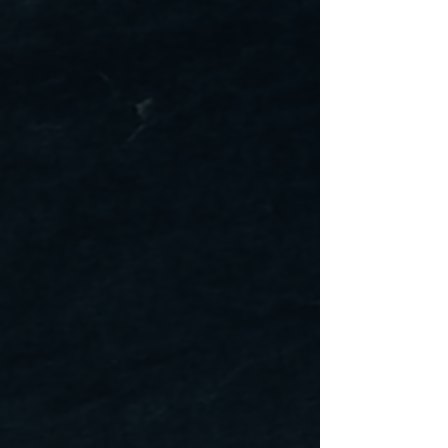
la cueillette.
4. Taxes et frais
d’importation
Les acheteurs sont
responsables des taxes,
droits de douane ou frais
d’importation pouvant
s’appliquer dans leur pays.
Nous ne sommes pas
responsables des retards
causés par les services
douaniers.