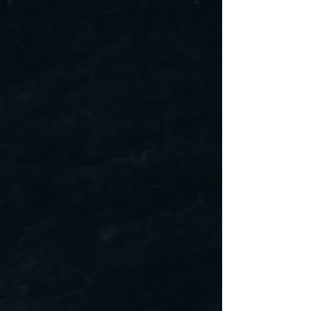
transport équivalent)
Tous les envois incluent un
numéro de suivi et une
assurance. Les délais
estimés de livraison varient
en fonction des périodes
de l’année et de
l’achalandage des
transporteurs.
• Ramassage en personne
à nos locaux de Longueuil,
Qc
Nous vous contacterons
lorsque votre commande
sera prête afin de planifier