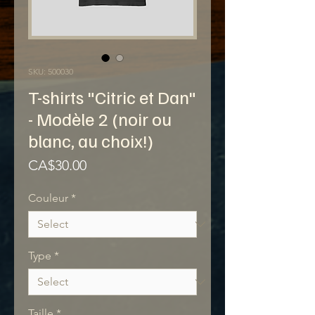
SKU: 500030
T-shirts "Citric et Dan"
- Modèle 2 (noir ou
blanc, au choix!)
Price
CA$30.00
Couleur
*
Type
*
Taille
*