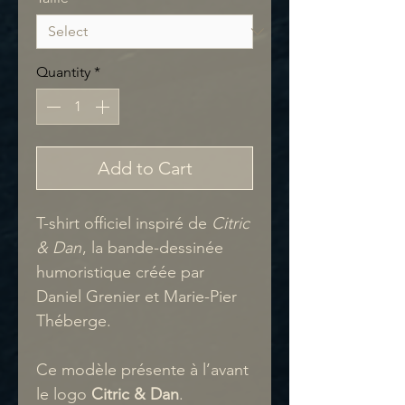
Quantity
*
Add to Cart
T-shirt officiel inspiré de
Citric
& Dan
, la bande-dessinée
humoristique créée par
Daniel Grenier et Marie-Pier
Théberge.
Ce modèle présente à l’avant
le logo
Citric & Dan
.