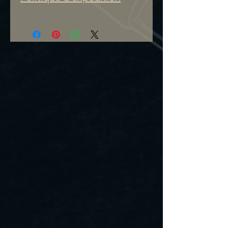
1. Frais de livraison
Les prix affichés sur notre
site
n’incluent pas les frais
de livraison
.
Les frais applicables seront
clairement indiqués à la
page de paiement, avant la
confirmation finale de la
commande.
2. Options d’expédition
Les clients peuvent choisir
entre :
• Livraison par la poste
(Poste-Canada ou