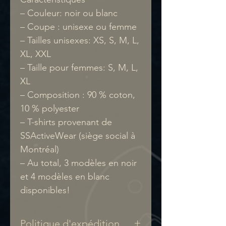
– Couleur: noir ou blanc
– Coupe : unisexe ou femme
– Tailles unisexes: XS, S, M, L,
XL, XXL
– Taille pour femmes: S, M, L,
XL
– Composition : 90 % coton,
10 % polyester
– T-shirts provenant de
SSActiveWear (siège social à
Montréal)
– Au total, 3 modèles en noir
et 4 modèles en blanc
disponibles!
Politique d'expédition