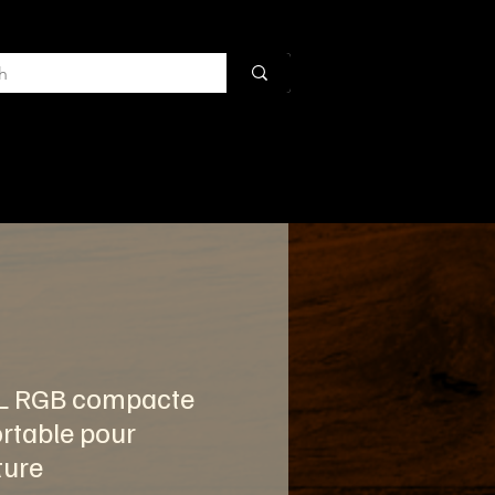
Dan
More
L RGB compacte
rtable pour
ture