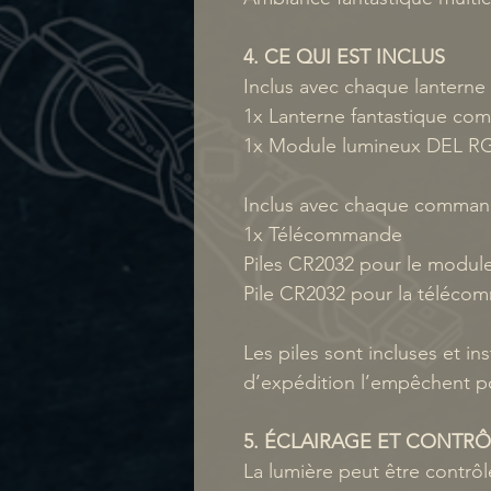
4. CE QUI EST INCLUS
Inclus avec chaque lanterne 
1x Lanterne fantastique co
1x Module lumineux DEL R
Inclus avec chaque comman
1x Télécommande
Piles CR2032 pour le modul
Pile CR2032 pour la téléc
Les piles sont incluses et ins
d’expédition l’empêchent po
5. ÉCLAIRAGE ET CONTRÔ
La lumière peut être contrô