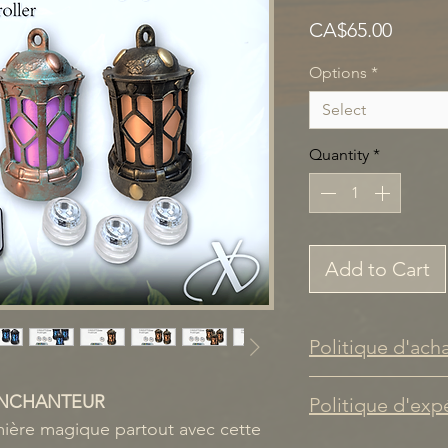
Price
CA$65.00
Options
*
Select
Quantity
*
Add to Cart
Politique d'ach
Les produits Cr
ENCHANTEUR
Politique d'exp
articles artisan
ière magique partout avec cette