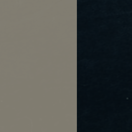
 personne à nos locaux
Qc
acterons lorsque votre
rête afin de planifier
s d’importation
sont responsables des
e douane ou frais
ouvant s’appliquer dans
s ne sommes pas
s retards causés par les
ers.