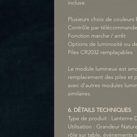
incluse.
Plusieurs choix de couleurs
Contrôle par télécommand
Fonction marche / arrêt
Options de luminosité ou d
Piles CR2032 remplaçables
Le module lumineux est amovi
remplacement des piles et p
avec d’autres modules lum
similaires.
6. DÉTAILS TECHNIQUES
Type de produit : Lanterne
Utilisation : Grandeur Natur
rôle sur table, événements