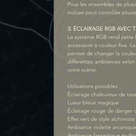
Pour les ensembles de plusi
incluse peut contrôler plus
3. ÉCLAIRAGE RGB AVEC
Le système RGB rend cette l
accessoire à couleur fixe. 
permet de changer la couleu
différentes ambiances selon
votre scène.
Utilisations possibles :
Éclairage chaleureux de tav
Lueur bleue magique
Éclairage rouge de danger o
Effet vert de style alchimiste
Ambiance violette arcaniqu
Ambiance fantastique multi