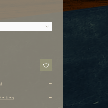
at
éation X sont des
édition
aux.
Toutes les ventes