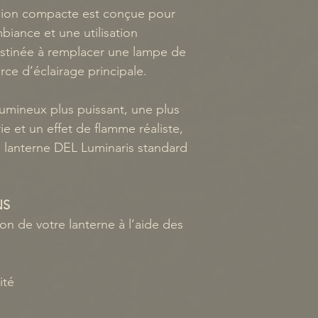
• Ramassage en
rsion compacte est conçue pour
de Longueuil, 
mbiance et une utilisation
Nous vous cont
destinée à remplacer une lampe de
commande sera p
ce d’éclairage principale.
la cueillette.
lumineux plus puissant, une plus
 et un effet de flamme réaliste,
4. Taxes et frai
 lanterne DEL Luminaris standard
Les acheteurs 
taxes, droits d
d’importation p
NS
leur pays. Nou
tion de votre lanterne à l’aide des
responsables de
services douani
ité