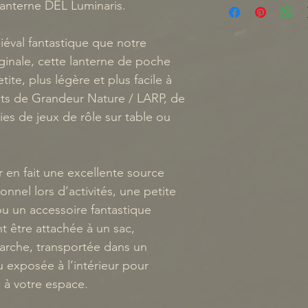
1. Frais de livra
sont finales.
Au
anterne DEL Luminaris.
Les prix affiché
n’est accepté 
n’incluent pas le
éval fantastique que notre
ou erreur de sé
ginale, cette lanterne de poche
Les frais appli
Si un produit p
ite, plus légère et plus facile à
indiqués à la p
fonctionne pas
nts de Grandeur Nature / LARP, de
confirmation fi
veuillez nous c
ties de jeux de rôle sur table ou
2. Options d’ex
suivant la récep
Les clients peuv
de commande et
• Livraison par
du problème. C
 en fait une excellente source
ou transport éq
évaluée au cas 
nnel lors d’activités, une petite
Tous les envois
u un accessoire fantastique
suivi et une ass
nt être attachée à un sac,
rche, transportée dans un
estimés de livra
exposée à l’intérieur pour
des périodes de
 à votre espace.
l’achalandage d