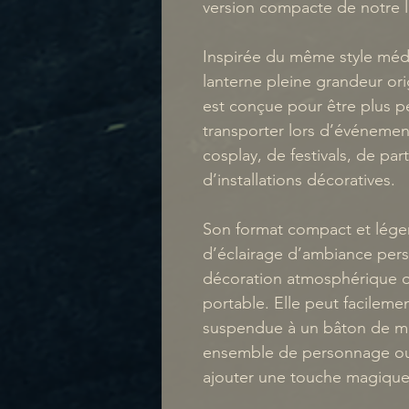
version compacte de notre l
Inspirée du même style médi
lanterne pleine grandeur ori
est conçue pour être plus pet
transporter lors d’événeme
cosplay, de festivals, de par
d’installations décoratives.
Son format compact et léger
d’éclairage d’ambiance perso
décoration atmosphérique o
portable. Elle peut facileme
suspendue à un bâton de ma
ensemble de personnage ou 
ajouter une touche magique