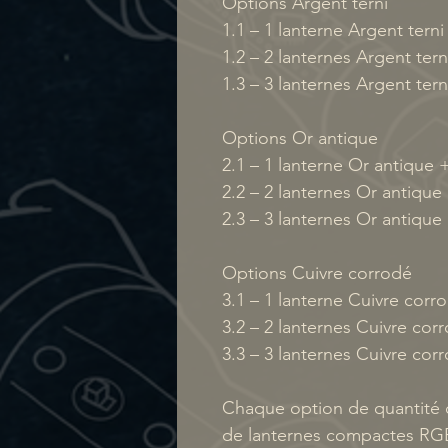
Options Argent terni
1.1 – 1 lanterne Argent ter
1.2 – 2 lanternes Argent te
1.3 – 3 lanternes Argent te
Options Or antique
2.1 – 1 lanterne Or antique
2.2 – 2 lanternes Or antiqu
2.3 – 3 lanternes Or antiqu
Options Cuivre corrodé
3.1 – 1 lanterne Cuivre co
3.2 – 2 lanternes Cuivre co
3.3 – 3 lanternes Cuivre co
Chaque option de quantité
de lanternes compactes RG