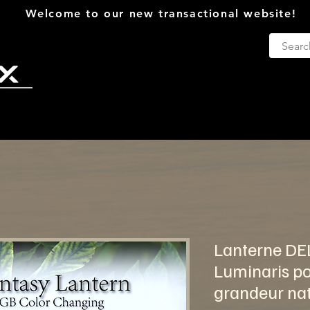
Welcome to our new transactional website!
Log In
LARP
Decorations
Citric et 
Lanterne DE
Luminaris po
grandeur na