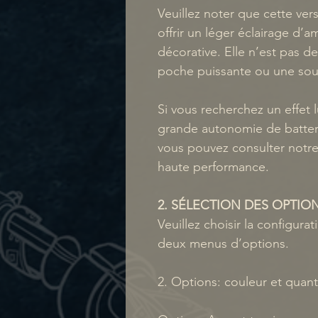
Veuillez noter que cette ve
offrir un léger éclairage d’a
décorative. Elle n’est pas 
poche puissante ou une sour
Si vous recherchez un effet 
grande autonomie de batterie
vous pouvez consulter notre
haute performance.
2. SÉLECTION DES OPTIO
Veuillez choisir la configura
deux menus d’options.
2. Options: couleur et quant