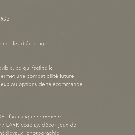
 RGB
e
e modes d’éclairage
ble, ce qui facilite le
ermet une compatibilité future
ineux ou options de télécommande
 DEL fantastique compacte
e / LARP, cosplay, décor, jeux de
 médiévaux, photographie