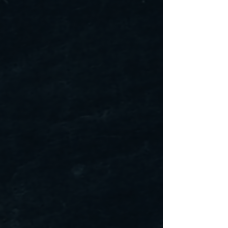
• Ramassage en personne
à nos locaux de Longueuil,
Qc
Nous vous contacterons
lorsque votre commande
sera prête afin de planifier
la cueillette.
4. Taxes et frais
d’importation
Les acheteurs sont
responsables des taxes,
droits de douane ou frais
d’importation pouvant
s’appliquer dans leur pays.