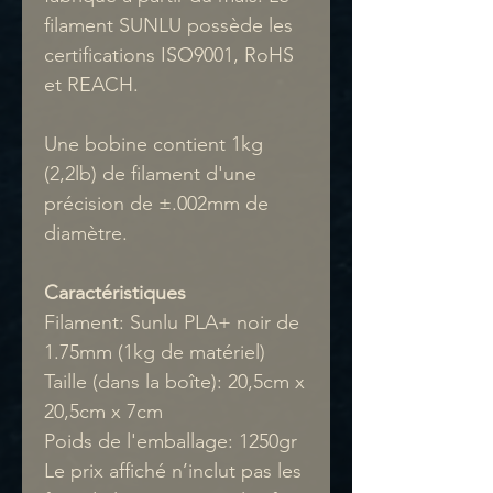
filament SUNLU possède les
certifications ISO9001, RoHS
et REACH.
Une bobine contient 1kg
(2,2lb) de filament d'une
précision de ±.002mm de
diamètre.
Caractéristiques
Filament: Sunlu PLA+ noir de
1.75mm (1kg de matériel)
Taille (dans la boîte): 20,5cm x
20,5cm x 7cm
Poids de l'emballage: 1250gr
Le prix affiché n’inclut pas les