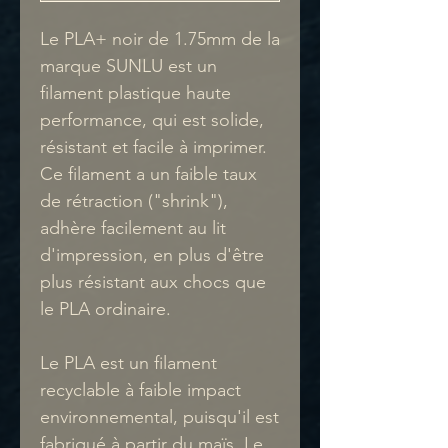
Le PLA+ noir de 1.75mm de la
marque SUNLU est un
filament plastique haute
performance, qui est solide,
résistant et facile à imprimer.
Ce filament a un faible taux
de rétraction ("shrink"),
adhère facilement au lit
d'impression, en plus d'être
plus résistant aux chocs que
le PLA ordinaire.
Le PLA est un filament
recyclable à faible impact
environnemental, puisqu'il est
fabriqué à partir du maïs. Le