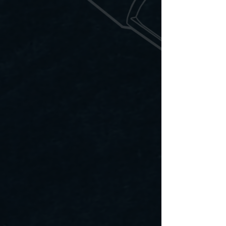
commande.
2. Options d’expédition
Les clients peuvent choisir
entre :
• Livraison par la poste
(Poste-Canada ou
transport équivalent)
Tous les envois incluent un
numéro de suivi et une
assurance. Les délais
estimés de livraison varient
en fonction des périodes
de l’année et de
l’achalandage des
transporteurs.