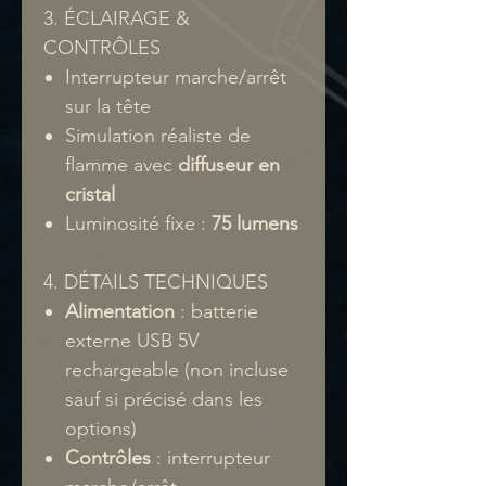
3. ÉCLAIRAGE &
CONTRÔLES
Interrupteur marche/arrêt
sur la tête
Simulation réaliste de
flamme avec
diffuseur en
cristal
Luminosité fixe :
75 lumens
4. DÉTAILS TECHNIQUES
Alimentation
: batterie
externe USB 5V
rechargeable (non incluse
sauf si précisé dans les
options)
Contrôles
: interrupteur