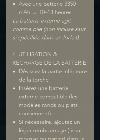
Avec une batterie 3350
mAh → 10–13 heures
La batterie externe agit
comme pile (non incluse sauf
si spécifiée dans un forfait).
6. UTILISATION &
RECHARGE DE LA BATTERIE
Dévissez la partie inférieure
de la torche
Insérez une batterie
externe compatible (les
modèles ronds ou plats
conviennent)
Si nécessaire, ajoutez un
léger rembourrage (tissu,
mousse ou papier) dans la