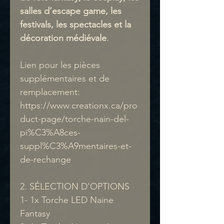
salles d’escape game, les
festivals, les spectacles et la
décoration médiévale
.
Lien pour les pièces
supplémentaires et de
remplacement:
https://www.creationx.ca/pro
duct-page/torche-nain-del-
pi%C3%A8ces-
suppl%C3%A9mentaires-et-
de-rechange
2. SÉLECTION D’OPTIONS
1- 1x Torche LED Naine
Fantasy