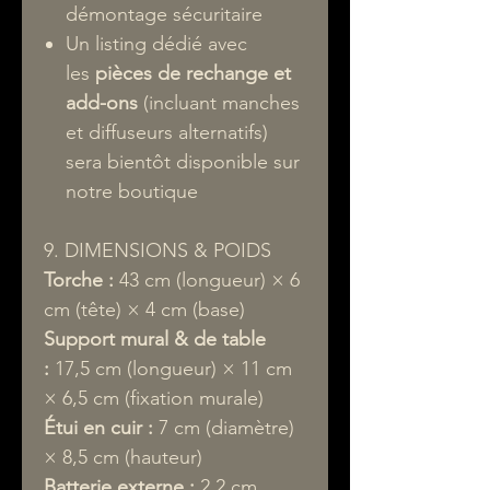
démontage sécuritaire
Un listing dédié avec
les
pièces de rechange et
add-ons
(incluant manches
et diffuseurs alternatifs)
sera bientôt disponible sur
notre boutique
9. DIMENSIONS & POIDS
Torche :
43 cm (longueur) × 6
cm (tête) × 4 cm (base)
Support mural & de table
:
17,5 cm (longueur) × 11 cm
× 6,5 cm (fixation murale)
Étui en cuir :
7 cm (diamètre)
× 8,5 cm (hauteur)
Batterie externe :
2,2 cm