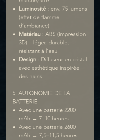
marche/arrêt
Luminosité
: env. 75 lumens
(effet de flamme
d’ambiance)
Matériau
: ABS (impression
3D) – léger, durable,
résistant à l’eau
Design
: Diffuseur en cristal
avec esthétique inspirée
des nains
5. AUTONOMIE DE LA
BATTERIE
Avec une batterie 2200
mAh → 7–10 heures
Avec une batterie 2600
mAh → 7,5–11,5 heures