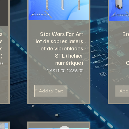
s
Star Wars Fan Art
Br
s
lot de sabres lasers
rs
et de vibroblades
)
STL (fichier
numérique)
C
00
Regular Price
Sale Price
CA$11.00
CA$6.00
Add to Cart
Add 