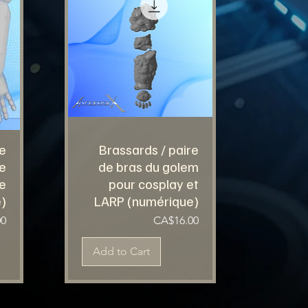
e
Brassards / paire
e
de bras du golem
e
pour cosplay et
e)
LARP (numérique)
Price
00
CA$16.00
Add to Cart