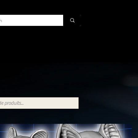
Dan
More