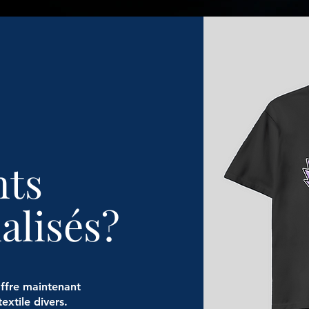
nts
alisés?
offre maintenant
extile divers.