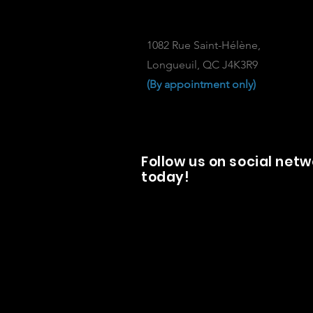
1082 Rue Saint-Hélène,
Longueuil, QC J4K3R9
(By appointment only)
Follow us on social net
today!