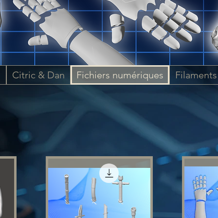
s
Citric & Dan
Fichiers numériques
Filaments