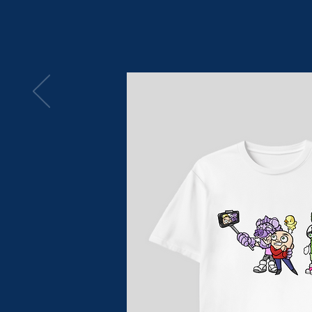
Concept original et textes :
Daniel Grenier et Marie-Pier T
Achetez maintenant