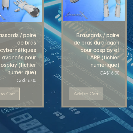
assards / paire
Brassards / paire
de bras
de bras du dragon
cybernétiques
pour cosplay et
avancés pour
LARP (fichier
osplay (fichier
numérique)
numérique)
Price
CA$16.00
Price
CA$16.00
to Cart
Add to Cart