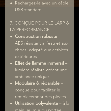
Rechargez-la avec un câble
USB standard
7. CONÇUE POUR LE LARP &
LA PERFORMANCE
Construction robuste
–
ABS résistant à l’eau et aux
chocs, adapté aux activités
extérieures
Effet de flamme immersif
–
lumière réaliste créant une
ambiance unique
Modulaire & réparable
–
conçue pour faciliter le
remplacement des pièces
Utilisation polyvalente
– à la
main, au mur ou portée