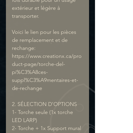
extérieur et légère à
transporter.
Voici le lien pour les pièces
de remplacement et de
rechange:
https://www.creationx.ca/pro
duct-page/torche-del-
pi%C3%A8ces-
suppl%C3%A9mentaires-et-
de-rechange
2. SÉLECTION D’OPTIONS
1- Torche seule (1x torche
LED LARP)
2- Torche + 1x Support mural