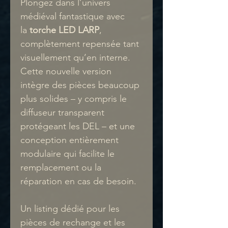
Plongez dans l’univers
médiéval fantastique avec
la
torche LED LARP
,
complètement repensée tant
visuellement qu’en interne.
Cette nouvelle version
intègre des pièces beaucoup
plus solides – y compris le
diffuseur transparent
protégeant les DEL – et une
conception entièrement
modulaire qui facilite le
remplacement ou la
réparation en cas de besoin.
Un listing dédié pour les
pièces de rechange et les