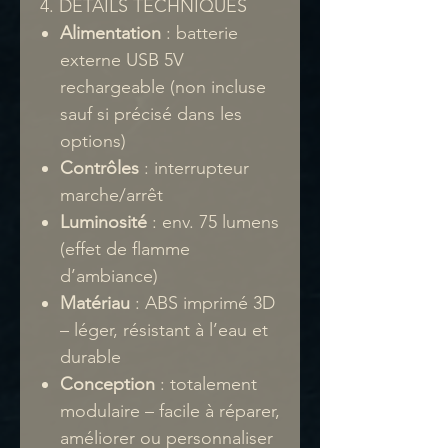
4. DÉTAILS TECHNIQUES
Alimentation
: batterie
externe USB 5V
rechargeable (non incluse
sauf si précisé dans les
options)
Contrôles
: interrupteur
marche/arrêt
Luminosité
: env. 75 lumens
(effet de flamme
d’ambiance)
Matériau
: ABS imprimé 3D
– léger, résistant à l’eau et
durable
Conception
: totalement
modulaire – facile à réparer,
améliorer ou personnaliser