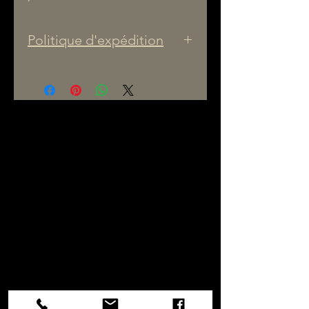
Politique d'expédition
1. Frais de livraison
Les prix affichés sur notre
site
n’incluent pas les frais
de livraison
.
Les frais applicables seront
clairement indiqués à la
page de paiement, avant la
confirmation finale de la
commande.
2. Options d’expédition
Les clients peuvent choisir
entre :