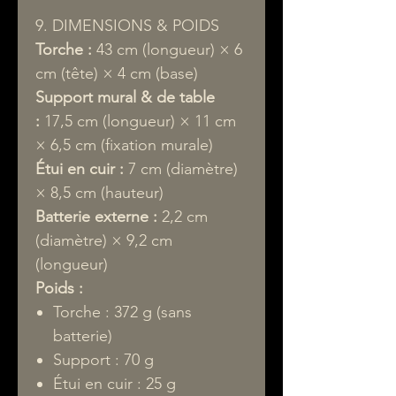
9. DIMENSIONS & POIDS
Torche :
43 cm (longueur) × 6
cm (tête) × 4 cm (base)
Support mural & de table
:
17,5 cm (longueur) × 11 cm
× 6,5 cm (fixation murale)
Étui en cuir :
7 cm (diamètre)
× 8,5 cm (hauteur)
Batterie externe :
2,2 cm
(diamètre) × 9,2 cm
(longueur)
Poids :
Torche : 372 g (sans
batterie)
Support : 70 g
Étui en cuir : 25 g