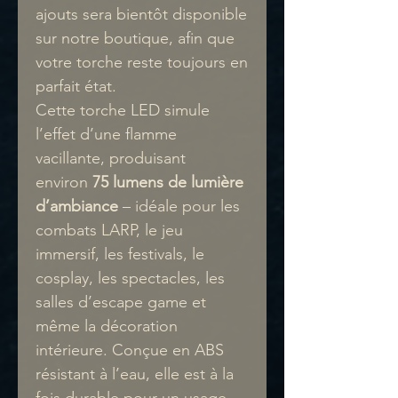
ajouts sera bientôt disponible
sur notre boutique, afin que
votre torche reste toujours en
parfait état.
Cette torche LED simule
l’effet d’une flamme
vacillante, produisant
environ
75 lumens de lumière
d’ambiance
– idéale pour les
combats LARP, le jeu
immersif, les festivals, le
cosplay, les spectacles, les
salles d’escape game et
même la décoration
intérieure. Conçue en ABS
résistant à l’eau, elle est à la
fois durable pour un usage