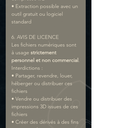
• Extraction possible avec un
outil gratuit ou logiciel
standard
6. AVIS DE LICENCE
Les fichiers numériques sont
à usage
strictement
personnel et non commercial
.
Interdictions :
• Partager, revendre, louer,
héberger ou distribuer ces
fichiers
• Vendre ou distribuer des
impressions 3D issues de ces
fichiers
• Créer des dérivés à des fins