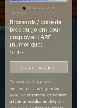
SKU : 800050
Brassards / paire de
bras du golem pour
cosplay et LARP
(numérique)
Prix
16,00 $
Ajouter au panier
Donnez vie à la pierre
ancienne et aux légendes
avec cet
ensemble de fichiers
STL imprimables en 3D
pour
une paire de
bras de golem