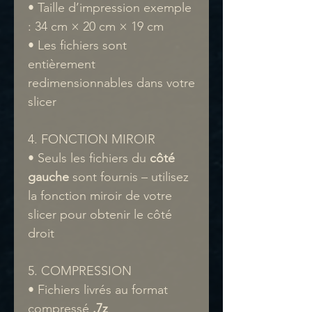
• Taille d’impression exemple
: 34 cm × 20 cm × 19 cm
• Les fichiers sont
entièrement
redimensionnables dans votre
slicer
4. FONCTION MIROIR
• Seuls les fichiers du
côté
gauche
sont fournis – utilisez
la fonction miroir de votre
slicer pour obtenir le côté
droit
5. COMPRESSION
• Fichiers livrés au format
compressé
.7z