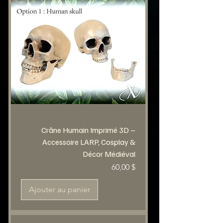
Crâne Humain Imprimé 3D –
Accessoire LARP, Cosplay &
Décor Médiéval
Prix
60,00 $
Ajouter au panier